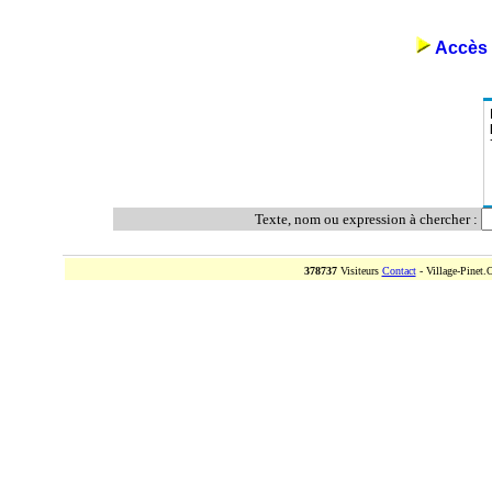
Accès 
Texte, nom ou expression à chercher :
378737
Visiteurs
Contact
- Village-Pinet